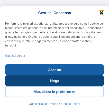
Gestisci Consenso
Per raggiungerci
Per fornire le migliori esperienze, utilizziamo tecnologie come i cookie per
memorizzare e/o accedere alle informazioni del dispositivo. Il consenso a
queste tecnologie ci permetterà di elaborare dati come il comportamento
di navigazione o ID unici su questo sito. Non acconsentire o ritirare il
consenso può influire negativamente su alcune caratteristiche e
funzioni.
Gestisci servizi
Accetta
Nega
Visualizza le preferenze
©2017 Studio Dentistico Virde. Tutti i diritti riservati.
Powered by Serimedical & Proweb |
Privacy & cookie
Cookie Policy
Privacy & Cookie Policy
policy
|
Sitemap